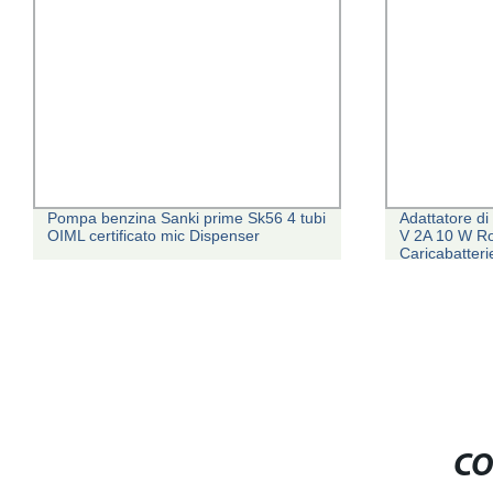
Pompa benzina Sanki prime Sk56 4 tubi
Adattatore d
OIML certificato mic Dispenser
V 2A 10 W R
Caricabatteri
Huawei/Appl
CO