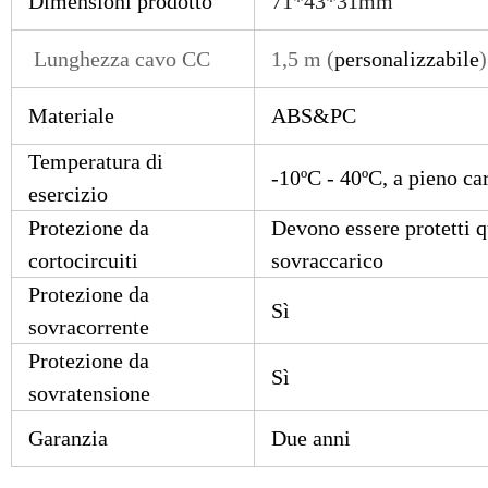
Dimensioni prodotto
71*43*31mm
Lunghezza cavo CC
1,5 m (
personalizzabile
)
Materiale
ABS&PC
Temperatura di
-10ºC - 40ºC, a pieno c
esercizio
Protezione da
Devono essere protetti qu
cortocircuiti
sovraccarico
Protezione da
Sì
sovracorrente
Protezione da
Sì
sovratensione
Garanzia
Due anni