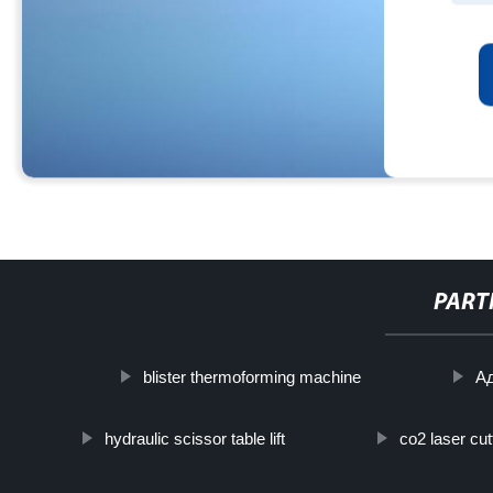
PART
blister thermoforming machine
Ад
hydraulic scissor table lift
co2 laser cu