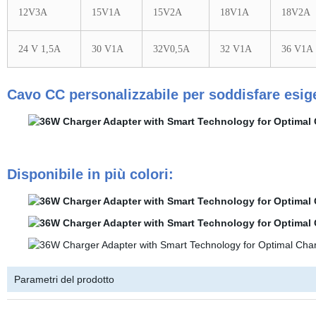
12V3A
15V1A
15V2A
18V1A
18V2A
24 V 1,5A
30 V1A
32V0,5A
32 V1A
36 V1A
Cavo CC personalizzabile per soddisfare esig
Disponibile in più colori:
Parametri del prodotto