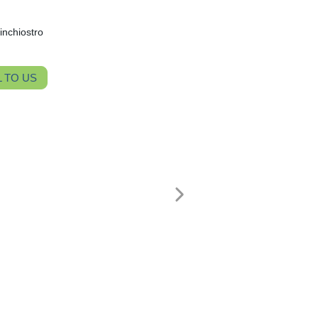
inchiostro
 TO US