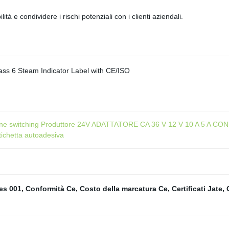
ità e condividere i rischi potenziali con i clienti aziendali.
ione switching Produttore 24V ADATTATORE CA 36 V 12 V 10 A 5 A CO
tichetta autoadesiva
es 001
,
Conformità Ce
,
Costo della marcatura Ce
,
Certificati Jate
,