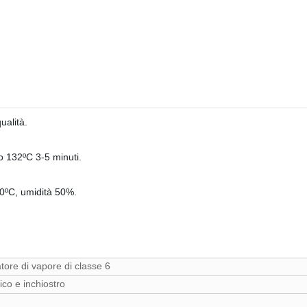
ualità.
 o 132ºC 3-5 minuti.
30ºC, umidità 50%.
catore di vapore di classe 6
co e inchiostro