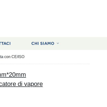
TTACI
CHI SIAMO
tta con CE/ISO
07mm*20mm
icatore di vapore