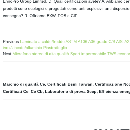
EnnoPro Group Limited. D. Quali certificazioni avete? A. Abbiamo cert
prodotti sono ecologici e progettati come anti-esplosivi, anti-dispersio
consegna? R. Offriamo EXW, FOB e CIF.
Previous:
Laminato a caldo/freddo ASTM A106 A36 grado C/B AISI A
inox/zincato/alluminio Piastra/foglio
Next:
Microfono stereo di alta qualità Sport impermeabile TWS economi
Marchio di qualità Ce
,
Certificati Bsmi Taiwan
,
Certificazione Nc
Certificati Ce
,
Ce Cb
,
Laboratorio di prova Sccp
,
Efficienza ener