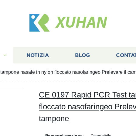
XUHAN
I
NOTIZIA
BLOG
CONTA
ampone nasale in nylon floccato nasofaringeo Prelevare il ca
CE 0197 Rapid PCR Test ta
floccato nasofaringeo Prelev
tampone
Personalizzazione:
Disponibile