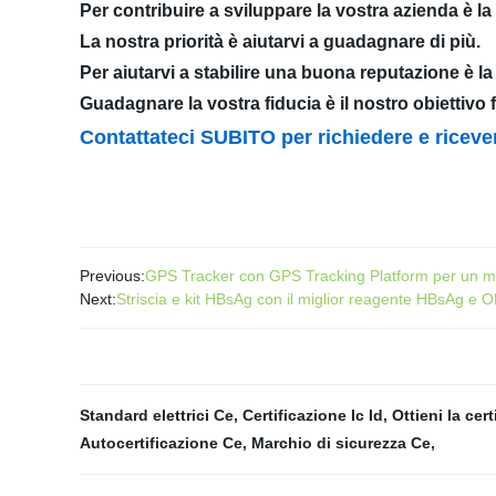
Per contribuire a sviluppare la vostra azienda è la 
La nostra priorità è aiutarvi a guadagnare di più.
Per aiutarvi a stabilire una buona reputazione è l
Guadagnare la vostra fiducia è il nostro obiettivo f
Contattateci SUBITO per richiedere e rice
Previous:
GPS Tracker con GPS Tracking Platform per un moni
Next:
Striscia e kit HBsAg con il miglior reagente HBsAg e OE
Standard elettrici Ce
,
Certificazione Ic Id
,
Ottieni la cer
Autocertificazione Ce
,
Marchio di sicurezza Ce
,