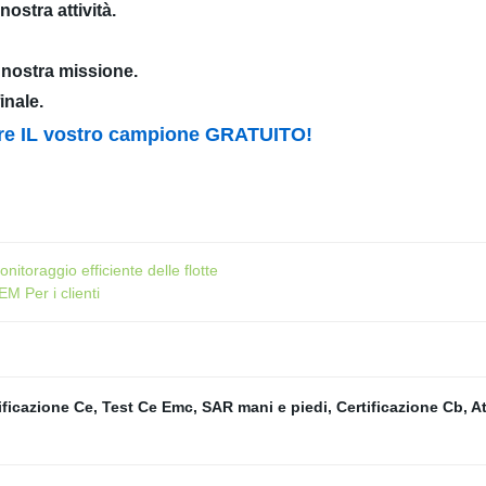
nostra attività.
a nostra missione.
inale.
vere IL vostro campione GRATUITO!
toraggio efficiente delle flotte
M Per i clienti
tificazione Ce
,
Test Ce Emc
,
SAR mani e piedi
,
Certificazione Cb
,
At