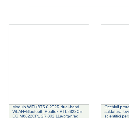
Modulo WiFi+BT5.0 2T2R dual-band
Occhiali protet
WLAN+Bluetooth Realtek RTL8822CE-
saldatura lev
CG M8822CP1 2R 802.11a/b/g/n/ac
scientifici pe
2T2R SCHEDA COMBINATA M.2
computer Cer
ROHS/FCC,CE,KC,IC,NCC,SRRC,TELEC,JATE
Grigio Nero p