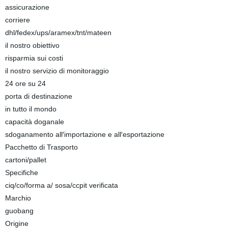
assicurazione
corriere
dhl/fedex/ups/aramex/tnt/mateen
il nostro obiettivo
risparmia sui costi
il nostro servizio di monitoraggio
24 ore su 24
porta di destinazione
in tutto il mondo
capacità doganale
sdoganamento all′importazione e all′esportazione
Pacchetto di Trasporto
cartoni/pallet
Specifiche
ciq/co/forma a/ sosa/ccpit verificata
Marchio
guobang
Origine