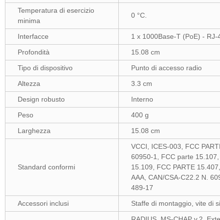
Temperatura di esercizio
0 °C.
minima
Interfacce
1 x 1000Base-T (PoE) - RJ-4
Profondità
15.08 cm
Tipo di dispositivo
Punto di accesso radio
Altezza
3.3 cm
Design robusto
Interno
Peso
400 g
Larghezza
15.08 cm
VCCI, ICES-003, FCC PARTE
60950-1, FCC parte 15.107,
Standard conformi
15.109, FCC PARTE 15.407,
AAA, CAN/CSA-C22.2 N. 60
489-17
Accessori inclusi
Staffe di montaggio, vite di 
RADIUS, MS-CHAP v.2, Extens