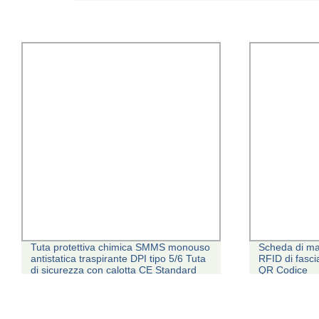
Tuta protettiva chimica SMMS monouso
Scheda di mat
antistatica traspirante DPI tipo 5/6 Tuta
RFID di fasci
di sicurezza con calotta CE Standard
QR Codice
con ISO13485/En13982-/En13034