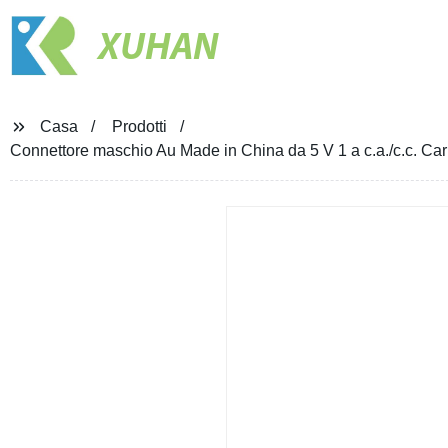
XUHAN
Casa
Prodotti
Connettore maschio Au Made in China da 5 V 1 a c.a./c.c. C