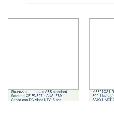
Sicurezza industriale ABS standard
M8821CS1 R
Safetree CE EN397 e ANSI Z89.1
802.11a/b/g/
Casco con PC Visor NTC-5 per
SDIO UART 
costruzioni e lavoratori
MODULO CO
TELEC BQB 