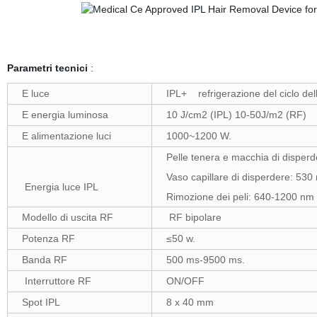
Parametri tecnici
:
E luce
IPL+ refrigerazione del ciclo del
E energia luminosa
10 J/cm2 (IPL) 10-50J/m2 (RF)
E alimentazione luci
1000~1200 W.
Pelle tenera e macchia di dispe
Vaso capillare di disperdere: 530
Energia luce IPL
Rimozione dei peli: 640-1200 nm
Modello di uscita RF
RF bipolare
Potenza RF
≤50 w.
Banda RF
500 ms-9500 ms.
Interruttore RF
ON/OFF
Spot IPL
8 x 40 mm