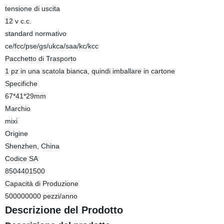
tensione di uscita
12 v c.c.
standard normativo
ce/fcc/pse/gs/ukca/saa/kc/kcc
Pacchetto di Trasporto
1 pz in una scatola bianca, quindi imballare in cartone
Specifiche
67*41*29mm
Marchio
mixi
Origine
Shenzhen, China
Codice SA
8504401500
Capacità di Produzione
500000000 pezzi/anno
Descrizione del Prodotto