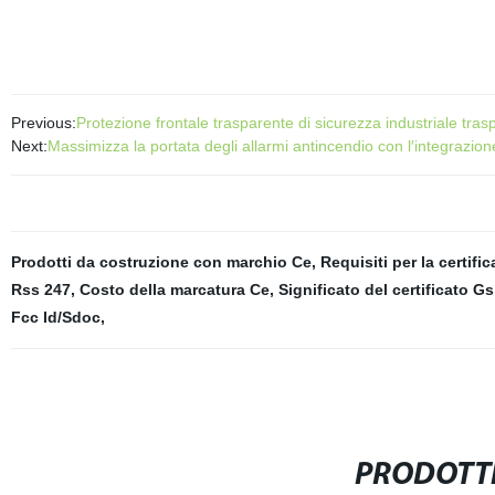
Previous:
Protezione frontale trasparente di sicurezza industriale tra
Next:
Massimizza la portata degli allarmi antincendio con l′integrazione
Prodotti da costruzione con marchio Ce
,
Requisiti per la certifi
Rss 247
,
Costo della marcatura Ce
,
Significato del certificato Gs
Fcc Id/Sdoc
,
PRODOTTI