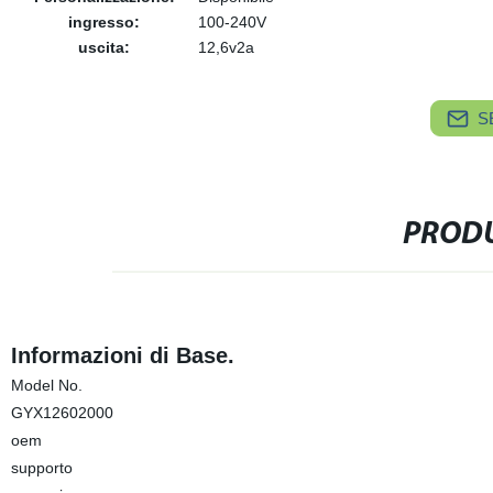
ingresso:
100-240V
uscita:
12,6v2a
S
PRODU
Informazioni di Base.
Model No.
GYX12602000
oem
supporto