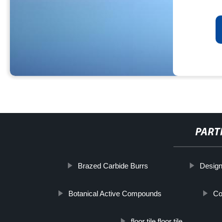
PART
Brazed Carbide Burrs
Design
Botanical Active Compounds
Co
floor tile floor tile