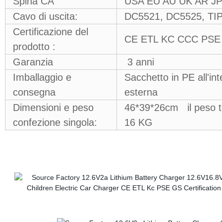
Spina CA
USA EU AU UK AR J
Cavo di uscita:
DC5521, DC5525, TIPO
Certificazione del
CE ETL KC CCC PSE
prodotto :
Garanzia
3 anni
Imballaggio e
Sacchetto in PE all'in
consegna
esterna
Dimensioni e peso
46*39*26cm il peso to
confezione singola:
16 KG