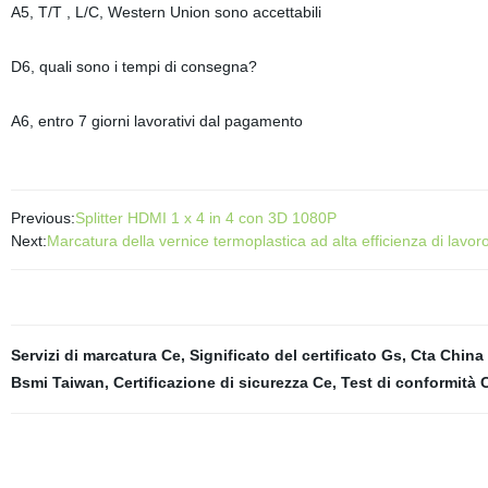
A5, T/T , L/C, Western Union sono accettabili
D6, quali sono i tempi di consegna?
A6, entro 7 giorni lavorativi dal pagamento
Previous:
Splitter HDMI 1 x 4 in 4 con 3D 1080P
Next:
Marcatura della vernice termoplastica ad alta efficienza di lavor
Servizi di marcatura Ce
,
Significato del certificato Gs
,
Cta China
Bsmi Taiwan
,
Certificazione di sicurezza Ce
,
Test di conformità 