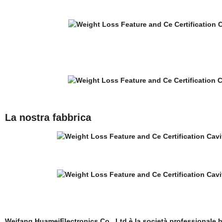
La nostra fabbrica
Weifang HuameiElectronics Co., Ltd è la società professionale h