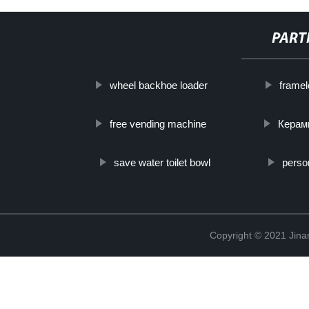
PART
wheel backhoe loader
framel
free vending machine
Керам
save water toilet bowl
perso
Copyright © 2021 Jina