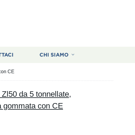
TTACI
CHI SIAMO
 con CE
Zl50 da 5 tonnellate,
la gommata con CE