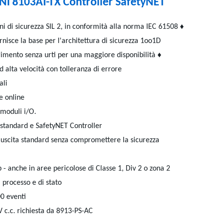
I 8103AI-TX Controller SafetyNET
ioni di sicurezza SIL 2, in conformità alla norma IEC 61508 ♦
rnisce la base per l'architettura di sicurezza 1oo1D
rimento senza urti per una maggiore disponibilità ♦
alta velocità con tolleranza di errore
ali
e online
moduli i/O.
 standard e SafetyNET Controller
i uscita standard senza compromettere la sicurezza
- anche in aree pericolose di Classe 1, Div 2 o zona 2
 processo e di stato
00 eventi
V c.c. richiesta da 8913-PS-AC