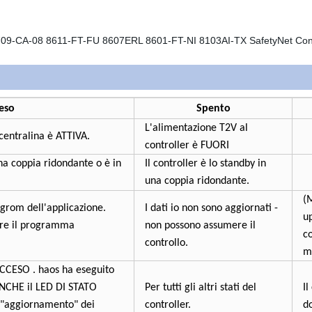
eso
Spento
L'alimentazione T2V al
centralina è ATTIVA.
controller è FUORI
una coppia ridondante o è in
Il controller è lo standby in
una coppia ridondante.
(M
grom dell'applicazione.
I dati io non sono aggiornati -
u
ire il programma
non possono assumere il
co
controllo.
m
ACCESO . haos ha eseguito
NCHE il LED DI STATO
Per tutti gli altri stati del
Il
n "aggiornamento" dei
controller.
d