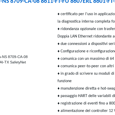
S 8709-CA-08 8611-FT-FU 8607ERL 8601-FT-N
♦ certificato per l'uso in applicaz
la diagnostica interna completa fo
♦ ridondanza opzionale con trasfe
Doppia LAN Ethernet ridondante ad 
♦ due connessioni a dispositivi seri
♦ Configurazione e riconfigurazion
♦ comunica con un massimo di 64 
♦ comunica peer-to-peer con altri
♦ in grado di scrivere su moduli d
funzione
♦ manutenzione diretta e hot-swap 
♦ passaggio HART delle variabili di
♦ registrazione di eventi fino a 80
♦ alimentazione del controller 12 