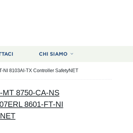
TTACI
CHI SIAMO
I 8103AI-TX Controller SafetyNET
-MT 8750-CA-NS
07ERL 8601-FT-NI
tyNET