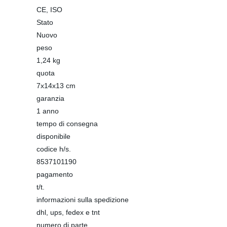
CE, ISO
Stato
Nuovo
peso
1,24 kg
quota
7x14x13 cm
garanzia
1 anno
tempo di consegna
disponibile
codice h/s.
8537101190
pagamento
t/t.
informazioni sulla spedizione
dhl, ups, fedex e tnt
numero di parte