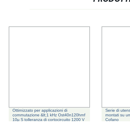
Ottimizzato per applicazioni di
Serie di utens
commutazione &lt;1 kHz Ost40n120hmf
montati su u
10µ S tolleranza di cortocircuito 1200 V
Cofano
CC-1 kHz (standard) IGBT per uso
automobilistico discreto