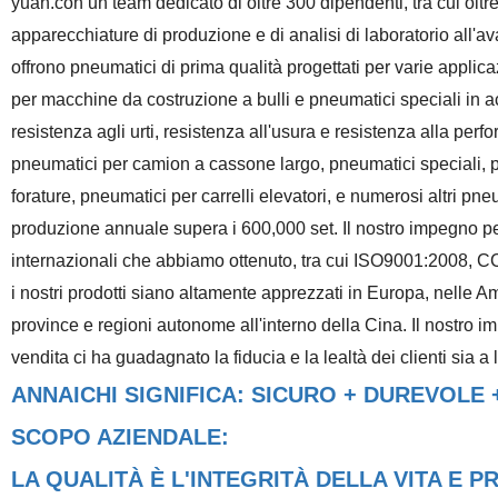
yuan.
con un team dedicato di oltre 300 dipendenti, tra cui oltre 
apparecchiature di produzione e di analisi di laboratorio al
offrono pneumatici di prima qualità progettati per varie appli
per macchine da costruzione a bulli e pneumatici speciali in acc
resistenza agli urti, resistenza all'usura e resistenza alla p
pneumatici per camion a cassone largo, pneumatici speciali, pn
forature, pneumatici per carrelli elevatori, e numerosi altri pne
produzione annuale supera i 600,000 set. Il nostro impegno per
internazionali che abbiamo ottenuto, tra cui ISO9001:2008,
i nostri prodotti siano altamente apprezzati in Europa, nelle Am
province e regioni autonome all'interno della Cina.
Il nostro im
vendita ci ha guadagnato la fiducia e la lealtà dei clienti sia a
ANNAICHI SIGNIFICA: SICURO + DUREVOLE
SCOPO AZIENDALE:
LA QUALITÀ È L'INTEGRITÀ DELLA VITA E