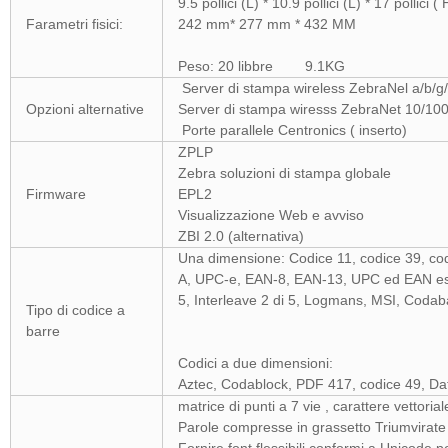
9.5 pollici (L) * 10.9 pollici (L) * 17 pollici ( 
Farametri fisici:
242 mm* 277 mm * 432 MM
Peso: 20 libbre 9.1KG
Server di stampa wireless ZebraNel a/b/g/
Opzioni alternative
Server di stampa wiresss ZebraNet 10/100 
Porte parallele Centronics ( inserto)
ZPLP
Zebra soluzioni di stampa globale
Firmware
EPL2
Visualizzazione Web e avviso
ZBI 2.0 (alternativa)
Una dimensione: Codice 11, codice 39, co
A, UPC-e, EAN-8, EAN-13, UPC ed EAN espan
5, Interleave 2 di 5, Logmans, MSI, Codab
Tipo di codice a
barre
Codici a due dimensioni:
Aztec, Codablock, PDF 417, codice 49, 
matrice di punti a 7 vie , carattere vettoria
Parole compresse in grassetto Triumvirat