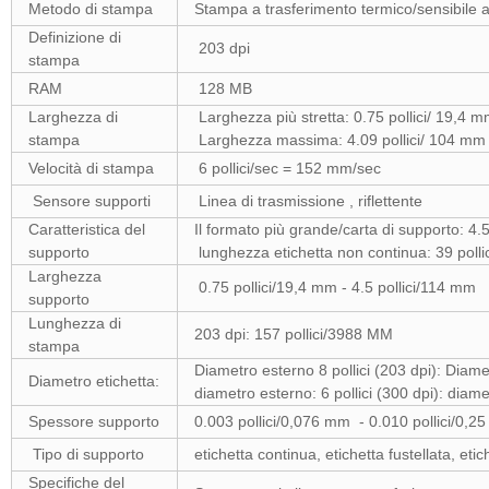
Metodo di stampa
Stampa a trasferimento termico/sensibile a
Definizione di
203 dpi
stampa
RAM
128 MB
Larghezza di
Larghezza più stretta: 0.75 pollici/ 19,4 
stampa
Larghezza massima: 4.09 pollici/ 104 mm
Velocità di stampa
6 pollici/sec = 152 mm/sec
Sensore supporti
Linea di trasmissione , riflettente
Caratteristica del
Il formato più grande/carta di supporto: 4.
supporto
lunghezza etichetta non continua: 39 poll
Larghezza
0.75 pollici/19,4 mm - 4.5 pollici/114 mm
supporto
Lunghezza di
203 dpi: 157 pollici/3988 MM
stampa
Diametro esterno 8 pollici (203 dpi): Diame
Diametro etichetta:
diametro esterno: 6 pollici (300 dpi): diam
Spessore supporto
0.003 pollici/0,076 mm - 0.010 pollici/0,2
Tipo di supporto
etichetta continua, etichetta fustellata, eti
Specifiche del