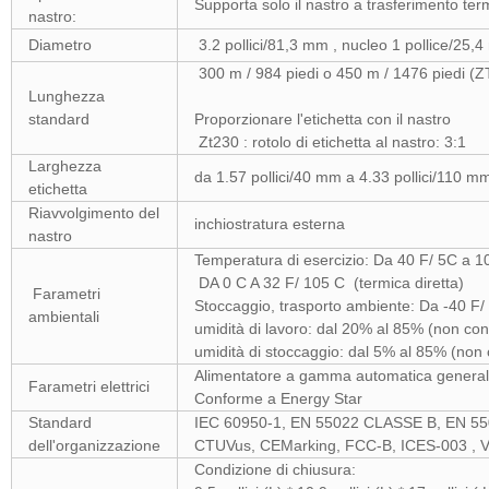
Supporta solo il nastro a trasferimento ter
nastro:
Diametro
3.2 pollici/81,3 mm , nucleo 1 pollice/25,
300 m / 984 piedi o 450 m / 1476 piedi (
Lunghezza
standard
Proporzionare l'etichetta con il nastro
Zt230 : rotolo di etichetta al nastro: 3:1
Larghezza
da 1.57 pollici/40 mm a 4.33 pollici/110 m
etichetta
Riavvolgimento del
inchiostratura esterna
nastro
Temperatura di esercizio: Da 40 F/ 5C a 1
DA 0 C A 32 F/ 105 C (termica diretta)
Farametri
Stoccaggio, trasporto ambiente: Da -40 F/ 
ambientali
umidità di lavoro: dal 20% al 85% (non co
umidità di stoccaggio: dal 5% al 85% (non
Alimentatore a gamma automatica general
Farametri elettrici
Conforme a Energy Star
Standard
IEC 60950-1, EN 55022 CLASSE B, EN 55
dell'organizzazione
CTUVus, CEMarking, FCC-B, ICES-003 , 
Condizione di chiusura: