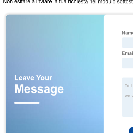
Non esitare a inviare la tua richiesta nel modulo sotto