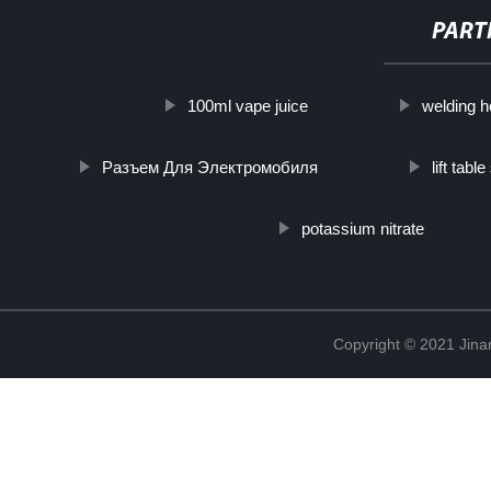
PART
100ml vape juice
welding h
Разъем Для Электромобиля
lift tabl
potassium nitrate
Copyright © 2021 Jina