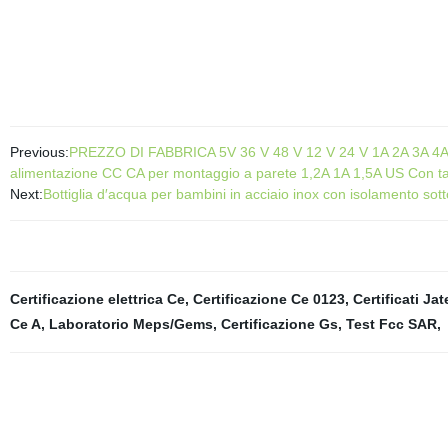
Previous:
PREZZO DI FABBRICA 5V 36 V 48 V 12 V 24 V 1A 2A 3A 4
alimentazione CC CA per montaggio a parete 1,2A 1A 1,5A US Con t
Next:
Bottiglia d′acqua per bambini in acciaio inox con isolamento sot
Certificazione elettrica Ce
,
Certificazione Ce 0123
,
Certificati Jat
Ce A
,
Laboratorio Meps/Gems
,
Certificazione Gs
,
Test Fcc SAR
,