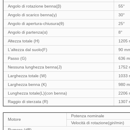
Angolo di rotazione benna(β)
55°
Angolo di scarico benna(γ)
30°
Angolo di apertura-chiusura(θ)
25°
Angolo di partenza(α)
8°
Altezza totale (H)
1205
L'altezza dal suolo(F)
90 m
Passo (G)
636 
Nessuna lunghezza benna(J)
1752
Larghezza totale (W)
1033
Larghezza benna (K)
980 
Lunghezza totale(L)(con benna)
2206
Raggio di sterzata (R)
1307
Potenza nominale
Motore
Velocità di rotazione(giri/min)
Rumore (dB)