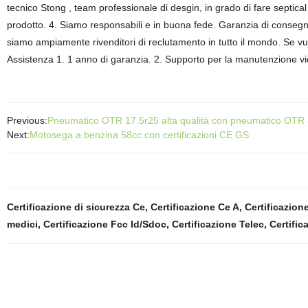
tecnico Stong , team professionale di desgin, in grado di fare septical
prodotto. 4. Siamo responsabili e in buona fede. Garanzia di consegna.
siamo ampiamente rivenditori di reclutamento in tutto il mondo. Se v
Assistenza 1. 1 anno di garanzia. 2. Supporto per la manutenzione vide
Previous:
Pneumatico OTR 17.5r25 alta qualità con pneumatico OTR 
Next:
Motosega a benzina 58cc con certificazioni CE GS
Certificazione di sicurezza Ce
,
Certificazione Ce A
,
Certificazion
medici
,
Certificazione Fcc Id/Sdoc
,
Certificazione Telec
,
Certifi