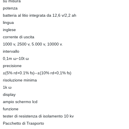
su misura
potenza
batteria al litio integrata da 12,6 v/2,2 ah
lingua
inglese
corrente di uscita
1000 v, 2500 v, 5.000 v, 10000 v.
intervallo
0,1m ω~10t ω
precisione
±(5% rd+0.1% fs)--±(10% rd+0,1% fs)
risoluzione minima
1k ω
display
ampio schermo lcd
funzione
tester di resistenza di isolamento 10 kv
Pacchetto di Trasporto