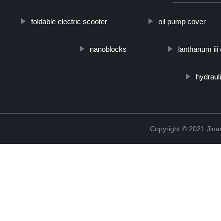
foldable electric scooter
oil pump cover
nanoblocks
lanthanum iii
hydraul
Copyright © 2021 Jina