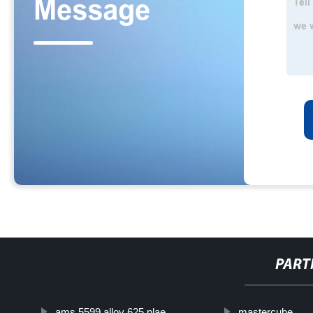
PART
ams 5599 alloy 625 plae
mastercube