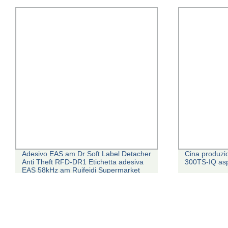
Adesivo EAS am Dr Soft Label Detacher
Cina produzio
Anti Theft RFD-DR1 Etichetta adesiva
300TS-IQ asp
EAS 58kHz am Ruifeidi Supermarket
Soft Label Security Per antifurto
Cosmetics