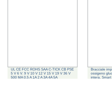
UL CE FCC ROHS SAA C-TICK CB PSE
Bracciale im
5 V 6 V. 9 V 10 V 12 V 15 V 19 V 36 V
ossigeno gluc
500 MA 0,5 A 1A 2 A 3A 4A 5A
intera, Smar
caricabatteria da parete/LED LCD
cardiaca stre
TVCC potenza di commutazione
sensore Fitn
Alimentatore CC CA/alimentatore CC
per donne u