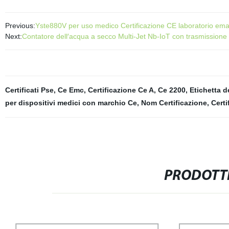
Previous:
Yste880V per uso medico Certificazione CE laboratorio emat
Next:
Contatore dell′acqua a secco Multi-Jet Nb-IoT con trasmissione
Certificati Pse
,
Ce Emc
,
Certificazione Ce A
,
Ce 2200
,
Etichetta d
per dispositivi medici con marchio Ce
,
Nom Certificazione
,
Certi
PRODOTTI