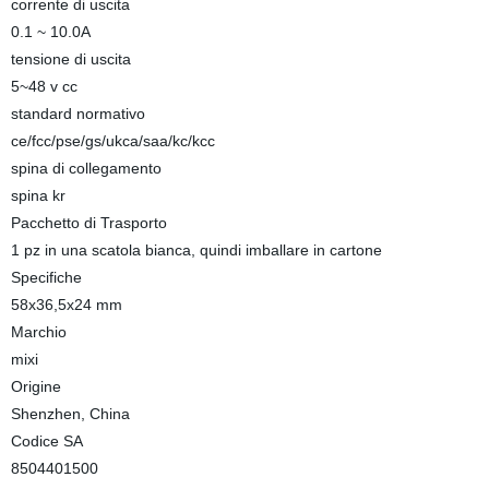
corrente di uscita
0.1 ~ 10.0A
tensione di uscita
5~48 v cc
standard normativo
ce/fcc/pse/gs/ukca/saa/kc/kcc
spina di collegamento
spina kr
Pacchetto di Trasporto
1 pz in una scatola bianca, quindi imballare in cartone
Specifiche
58x36,5x24 mm
Marchio
mixi
Origine
Shenzhen, China
Codice SA
8504401500