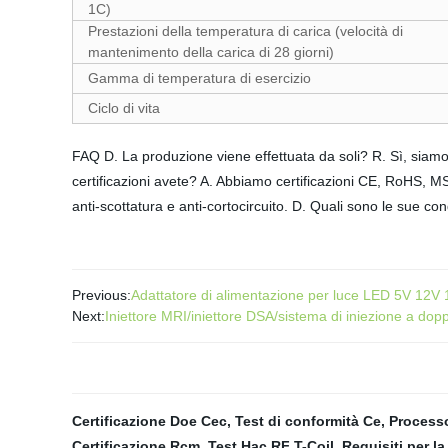
1C)
Prestazioni della temperatura di carica (velocità di
mantenimento della carica di 28 giorni)
Gamma di temperatura di esercizio
Ciclo di vita
FAQ D. La produzione viene effettuata da soli? R. Sì, sia
certificazioni avete? A. Abbiamo certificazioni CE, RoHS, MSD
anti-scottatura e anti-cortocircuito. D. Quali sono le sue 
Previous:
Adattatore di alimentazione per luce LED 5V 12V 1
Next:
Iniettore MRI/iniettore DSA/sistema di iniezione a dopp
Certificazione Doe Cec
,
Test di conformità Ce
,
Processo
Certificazione Rcm
,
Test Hac RF T-Coil
,
Requisiti per la