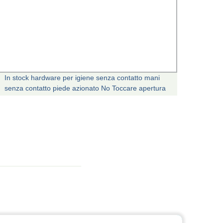
In stock hardware per igiene senza contatto mani
Wuxi I
senza contatto piede azionato No Toccare apertura
mano p
sportello