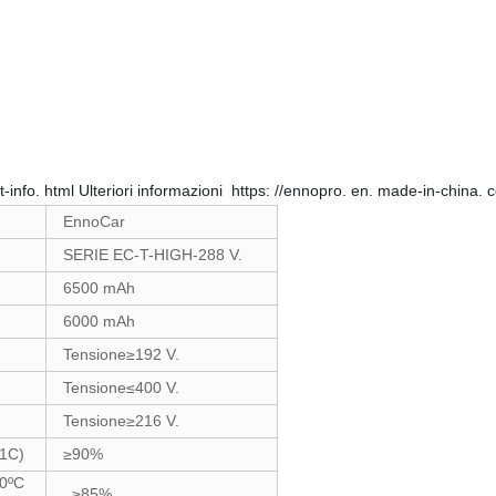
t-info. html Ulteriori informazioni https: //ennopro. en. made-in-chi
EnnoCar
SERIE EC-T-HIGH-288 V.
6500 mAh
6000 mAh
Tensione≥192 V.
Tensione≤400 V.
Tensione≥216 V.
 1C)
≥90%
20ºC
≥85%