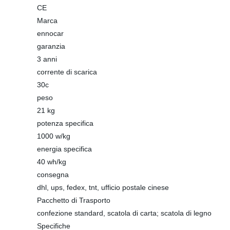
CE
Marca
ennocar
garanzia
3 anni
corrente di scarica
30c
peso
21 kg
potenza specifica
1000 w/kg
energia specifica
40 wh/kg
consegna
dhl, ups, fedex, tnt, ufficio postale cinese
Pacchetto di Trasporto
confezione standard, scatola di carta; scatola di legno
Specifiche