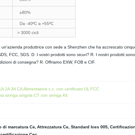
≥80%
Da -40ºC a +55ºC
> 3000 cicli
mo un'azienda produttrice con sede a Shenzhen che ha accrescato cinqu
S, FCC, SGS. D. I vostri prodotti sono sicuri? R. I nostri prodotti sono 
condizioni di consegna? R. Offriamo EXW, FOB e CIF.
A 2A 3A CA Alimentatore c.c. con certificato UL FCC
ia siringa singola CT con siringa Kit
 di marcatura Ce
,
Attrezzatura Ce
,
Standard Ices 005
,
Certificazio
 certificazione Cec
,