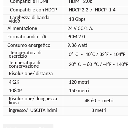
Compatibile HDMI
HDMI
2.0b
Compatibile con HDCP
HDCP 2.2
/
HDCP
1.4
Larghezza di banda
18 Gbps
video
Alimentazione
24 V CC/1 A.
Formato audio L/R.
PCM 2.0
Consumo energetico
9.36 watt
Temperatura di
0°
C
~
40°C / 32°F ~ 104°F
esercizio
Temperatura di
20°
C
~ 60
°C / -4°F ~ 140°F
conservazione
Risoluzione/
distanza
4K2K
120
metri
1080P
150
metri
Risoluzione/
lunghezza
4K 60
-
metri
linea
ingresso/
USCITA hdmi
3 metri