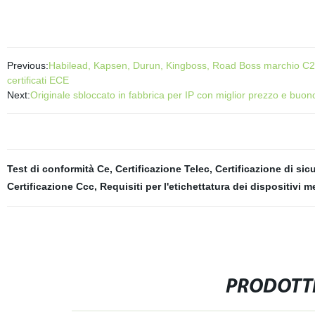
Previous:
Habilead, Kapsen, Durun, Kingboss, Road Boss marchio 
certificati ECE
Next:
Originale sbloccato in fabbrica per IP con miglior prezzo e buon
Test di conformità Ce
,
Certificazione Telec
,
Certificazione di sic
Certificazione Ccc
,
Requisiti per l'etichettatura dei dispositivi
PRODOTTI